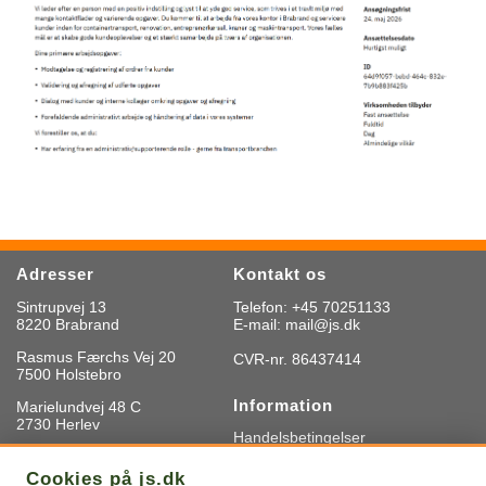
Adresser
Kontakt os
Sintrupvej 13
Telefon: +45 70251133
8220 Brabrand
E-mail: mail@js.dk
Rasmus Færchs Vej 20
CVR-nr. 86437414
7500 Holstebro
Information
Marielundvej 48 C
2730 Herlev
Handelsbetingelser
Privatlivspolitik
Cookieindstillinger
Cookies på js.dk