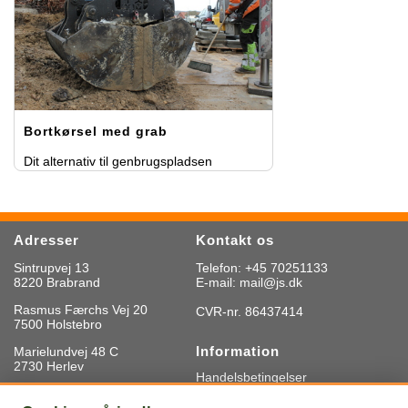
Bortkørsel med grab
Dit alternativ til genbrugspladsen
Adresser
Kontakt os
Sintrupvej 13
Telefon: +45 70251133
8220 Brabrand
E-mail: mail@js.dk
Rasmus Færchs Vej 20
CVR-nr. 86437414
7500 Holstebro
Information
Marielundvej 48 C
2730 Herlev
Handelsbetingelser
Privatlivspolitik
Cookieindstillinger