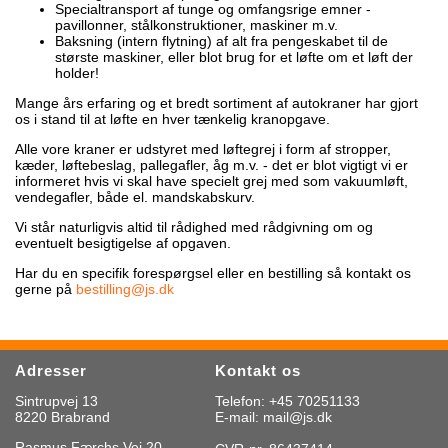
Specialtransport af tunge og omfangsrige emner -
pavillonner, stålkonstruktioner, maskiner m.v.
Baksning (intern flytning) af alt fra pengeskabet til de
største maskiner, eller blot brug for et løfte om et løft der
holder!
Mange års erfaring og et bredt sortiment af autokraner har gjort
os i stand til at løfte en hver tænkelig kranopgave.
Alle vore kraner er udstyret med løftegrej i form af stropper,
kæder, løftebeslag, pallegafler, åg m.v. - det er blot vigtigt vi er
informeret hvis vi skal have specielt grej med som vakuumløft,
vendegafler, både el. mandskabskurv.
Vi står naturligvis altid til rådighed med rådgivning om og
eventuelt besigtigelse af opgaven.
Har du en specifik forespørgsel eller en bestilling så kontakt os
gerne på
bestilling@js.dk
Adresser
Kontakt os
Sintrupvej 13
Telefon: +45 70251133
8220 Brabrand
E-mail: mail@js.dk
Rasmus Færchs Vej 20